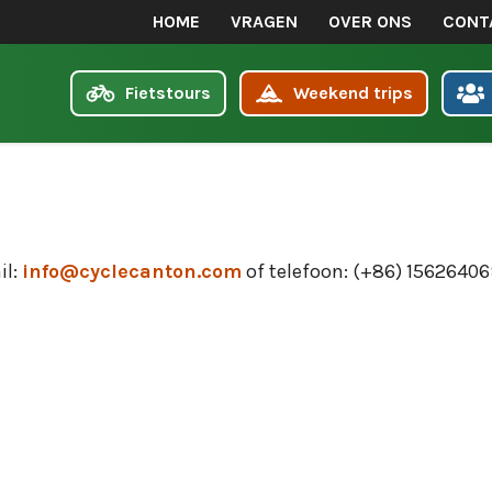
HOME
VRAGEN
OVER ONS
CONT
Fietstours
Weekend trips
il:
info@cyclecanton.com
of telefoon: (+86) 15626406